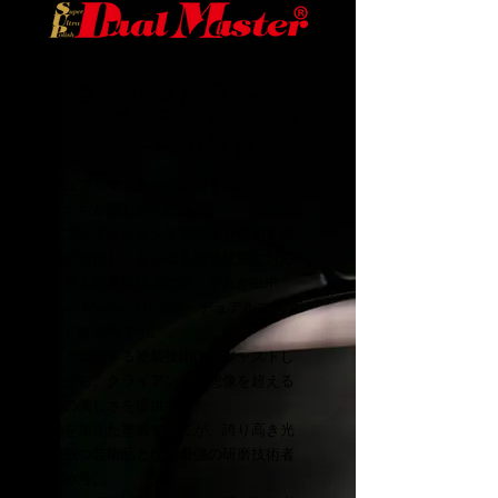
さらなる高みへ
サップ･デュアルマス
ターへの挑戦
テュアルマスターⓇ研磨を深めた技術
者たちが挑む新たな頂点。
ダブルアクション研磨理論と技術を完
璧に習得し、あらゆる塗装状態に対応
できる研磨技術者の証、それがSUP
Dual Master（サップ・デュアルマスタ
ー）の称号です。
日々進化する塗装技術にアジャストし
ながら、クライアントに想像を超える
真の美しさを提供する。
手を加えた塗装すべてが、誇り高き光
を放つ芸術品となる最強の研磨技術者
の称号。