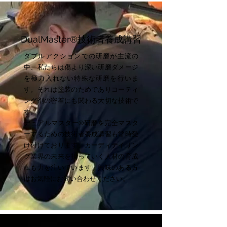
DualMaster®​技術者養成講習
ダブルアクションでの研磨が主流の
中、私たちは傷より深い研磨ダメージ
を極力入れない特殊な研磨を行いま
す。それは塗装のためでありコーティ
ング剤の密着にも関わる大切な技術で
す。
デュアルマスター®研磨を完全マスタ
ーするための技術者養成講習も常時受
け付けております。カーディテイリン
グ業界の未来を担っていく人材の育成
にも力を注いでいます。興味のある方
はお気軽にお問い合わせください。